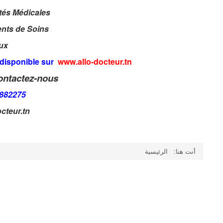
l’annuaire de toutes les Spécialités Médicales
et Para Médicales, Etablissements de Soins
et Services Médicaux.
www.allo-docteur.tn
Une autre méthode de recherche disponible sur
ntactez-nous :
4882275
cteur.tn
أنت هنا:
الرئيسية