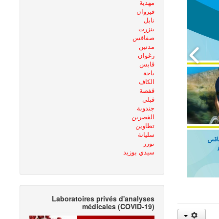
مهدية
قيروان
نابل
بنزرت
صفاقس
مدنين
زغوان
ڨابس
باجة
الكاف
ڨفصة
ڨبلي
جندوبة
الڨصرين
تطاوين
سليانة
توزر
سيدي بوزيد
Laboratoires privés d'analyses
médicales (COVID-19)