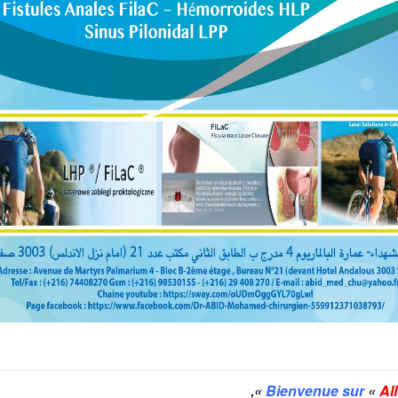
»,
«
Al