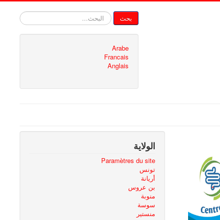
البحث...
بحث
Arabe
Francais
Anglais
الولاية
Paramètres du site
تونس
أريانة
بن عروس
منوبة
سوسة
منستير