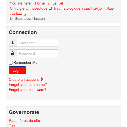
You are here:
Home
Le Kef
Chirurgie Orthopedique Et Traumatologique اخصائي جراحة العضام
و المفاصل
Dr Boumaiza Hassen
Connection
Username
Password
Remember Me
Log in
Create an account
Forgot your username?
Forgot your password?
Governorate
Paramètres du site
Tunis