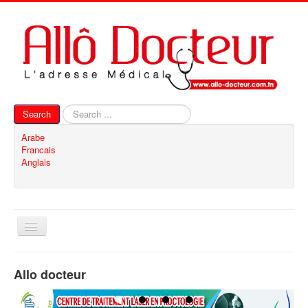
Search
Search
...
Arabe
Francais
Anglais
Toggle
Navigation
Home
Allo docteur