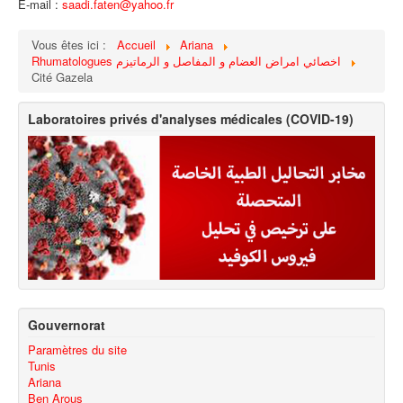
E-mail :
saadi.faten@yahoo.fr
Vous êtes ici :
Accueil
Ariana
Rhumatologues اخصائي امراض العضام و المفاصل و الرماتيزم
Cité Gazela
Laboratoires privés d'analyses médicales (COVID-19)
Gouvernorat
Paramètres du site
Tunis
Ariana
Ben Arous