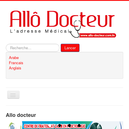
Rechercher
Lancer
Arabe
Francais
Anglais
Basculer
la
navigation
Accueil
Allo docteur
Inscription
Contact