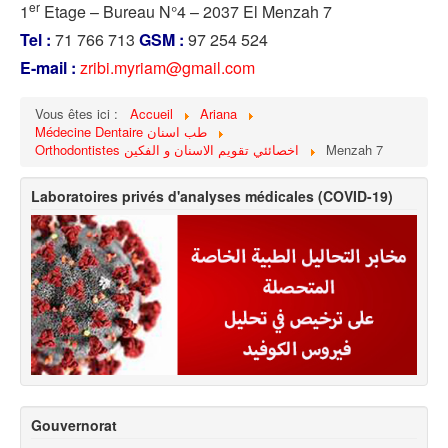
er
1
Etage – Bureau N°4 – 2037 El Menzah 7
Tel :
71 766 713
GSM :
97 254 524
E-mail :
zribi.myriam@gmail.com
Vous êtes ici :
Accueil
Ariana
Médecine Dentaire طب اسنان
Orthodontistes اخصائئي تقويم الاسنان و الفكين
Menzah 7
Laboratoires privés d'analyses médicales (COVID-19)
Gouvernorat