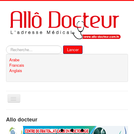
Rechercher
Lancer
Arabe
Francais
Anglais
Basculer
la
navigation
Accueil
Allo docteur
Inscription
Contact