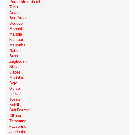
Paramètres du site
Tunis
Ariana
Ben Arous
Sousse
Monastir
Mahdia
kairaoun
Manouba
Nabeul
Bizerte
Zaghouan
Sfax
Gabes
Mednine
Beja
Gafsa
Le Kef
Tozeur
Kebili
Sidi Bouzid
Siliana
Tataouine
kasserine
Jendouba