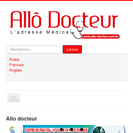
Rechercher
Lancer
Arabe
Francais
Anglais
Basculer
la
navigation
Accueil
Allo docteur
Inscription
Contact