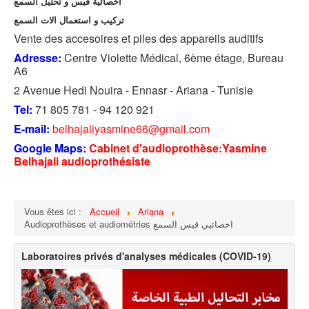
اخصائية قيس و تحليل السمع
تركيب و استعمال الات السمع
Vente des accesoires et piles des appareils auditifs
Adresse:
Centre Violette Médical, 6ème étage, Bureau
A6
2 Avenue Hedi Nouira - Ennasr - Ariana -
Tunisie
Tel:
71 805 781 - 94 120 921
E-mail:
belhajaliyasmine66@gmail.com
Google Maps:
Cabinet d'audioprothèse:Yasmine
Belhajali audioprothésiste
Vous êtes ici :
Accueil
Ariana
Audioprothèses et audiométries اخصائيي قيس السمع
Laboratoires privés d'analyses médicales (COVID-19)