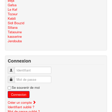
Beja
Gafsa
Le Kef
Tozeur
Kebili
Sidi Bouzid
Siliana
Tataouine
kasserine
Jendouba
Connexion
Identifiant
Mot de passe
Se souvenir de moi
Connexion
Créer un compte
Identifiant oublié ?
Mot de passe oublié ?