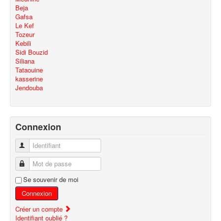
Beja
Gafsa
Le Kef
Tozeur
Kebili
Sidi Bouzid
Siliana
Tataouine
kasserine
Jendouba
Connexion
Identifiant
Mot de passe
Se souvenir de moi
Connexion
Créer un compte
Identifiant oublié ?