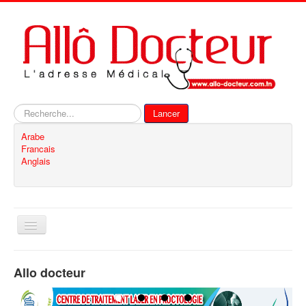
Rechercher
Lancer
Arabe
Francais
Anglais
Basculer
la
navigation
Accueil
Allo docteur
Inscription
Contact