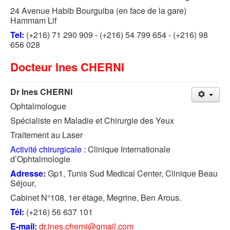
24 Avenue Habib Bourguiba (en face de la gare)
Hammam Lif
Tel:
(+216) 71 290 909 - (+216) 54 799 654 - (+216) 98
656 028
Docteur Ines CHERNI
Dr Ines CHERNI
Ophtalmologue
Spécialiste en Maladie et Chirurgie des Yeux
Traitement au Laser
Activité chirurgicale :
Clinique Internationale
d’Ophtalmologie
Adresse:
Gp1, Tunis Sud Medical Center, Clinique Beau
Séjour,
Cabinet N°108, 1er étage, Megrine, Ben Arous.
Tél:
(+216) 56 637 101
E-mail:
dr.ines.cherni@gmail.com