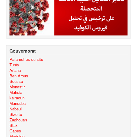
Gouvernorat
Paramètres du site
Tunis
Ariana
Ben Arous
Sousse
Monastir
Mahdia
kairaoun
Manouba
Nabeul
Bizerte
Zaghouan
Sfax
Gabes
Mednine