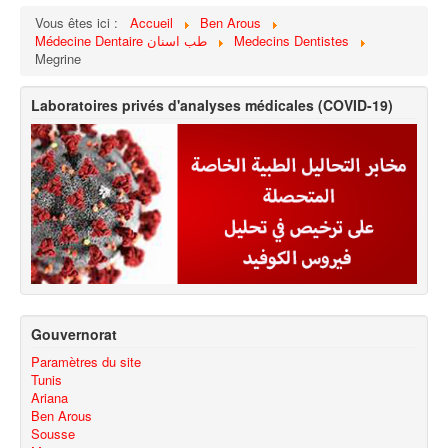
Vous êtes ici :
Accueil
Ben Arous
Médecine Dentaire طب اسنان
Medecins Dentistes
Megrine
Laboratoires privés d'analyses médicales (COVID-19)
Gouvernorat
Paramètres du site
Tunis
Ariana
Ben Arous
Sousse