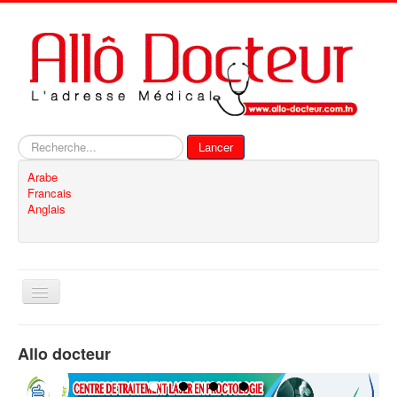
Rechercher
Lancer
Arabe
Francais
Anglais
Basculer
la
navigation
Accueil
Allo docteur
Inscription
Contact