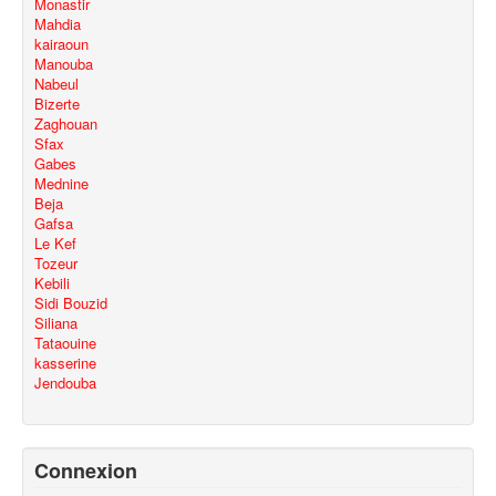
Monastir
Mahdia
kairaoun
Manouba
Nabeul
Bizerte
Zaghouan
Sfax
Gabes
Mednine
Beja
Gafsa
Le Kef
Tozeur
Kebili
Sidi Bouzid
Siliana
Tataouine
kasserine
Jendouba
Connexion