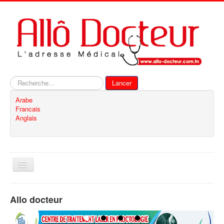
Rechercher
Lancer
Arabe
Francais
Anglais
Basculer
la
navigation
Accueil
Allo docteur
Inscription
Contact