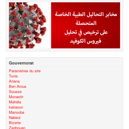
Gouvernorat
Paramètres du site
Tunis
Ariana
Ben Arous
Sousse
Monastir
Mahdia
kairaoun
Manouba
Nabeul
Bizerte
Zaghouan