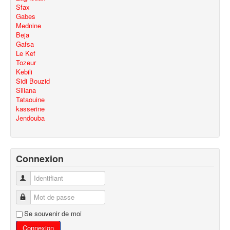
Sfax
Gabes
Mednine
Beja
Gafsa
Le Kef
Tozeur
Kebili
Sidi Bouzid
Siliana
Tataouine
kasserine
Jendouba
Connexion
Identifiant
Mot de passe
Se souvenir de moi
Connexion