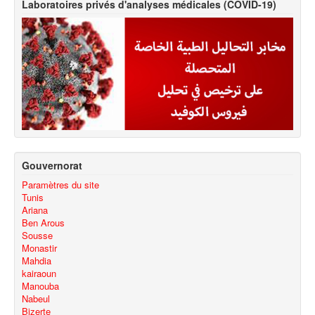
Laboratoires privés d'analyses médicales (COVID-19)
Gouvernorat
Paramètres du site
Tunis
Ariana
Ben Arous
Sousse
Monastir
Mahdia
kairaoun
Manouba
Nabeul
Bizerte