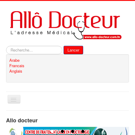
Rechercher
Lancer
Arabe
Francais
Anglais
Basculer
la
navigation
Accueil
Allo docteur
Inscription
Contact