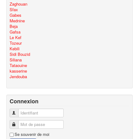
Zaghouan
Sfax
Gabes
Mednine
Beja
Gafsa
Le Kef
Tozeur
Kebili
Sidi Bouzid
Siliana
Tataouine
kasserine
Jendouba
Connexion
Identifiant
Mot de passe
Se souvenir de moi