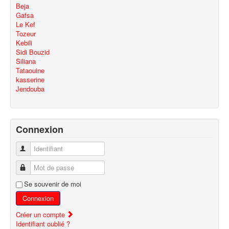
Beja
Gafsa
Le Kef
Tozeur
Kebili
Sidi Bouzid
Siliana
Tataouine
kasserine
Jendouba
Connexion
Identifiant
Mot de passe
Se souvenir de moi
Connexion
Créer un compte
Identifiant oublié ?