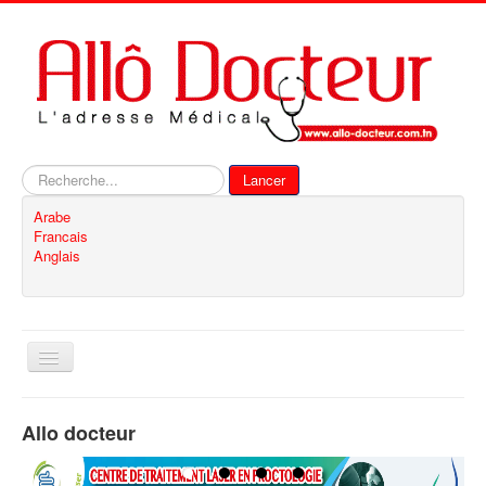
Rechercher
Lancer
Arabe
Francais
Anglais
Basculer
la
navigation
Accueil
Allo docteur
Inscription
Contact