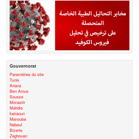
Gouvernorat
Paramètres du site
Tunis
Ariana
Ben Arous
Sousse
Monastir
Mahdia
kairaoun
Manouba
Nabeul
Bizerte
Zaghouan