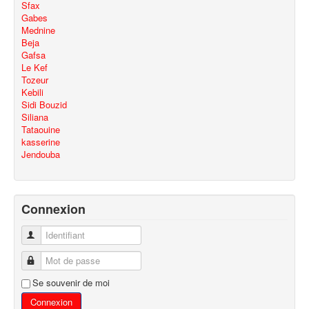
Sfax
Gabes
Mednine
Beja
Gafsa
Le Kef
Tozeur
Kebili
Sidi Bouzid
Siliana
Tataouine
kasserine
Jendouba
Connexion
Identifiant
Mot de passe
Se souvenir de moi
Connexion