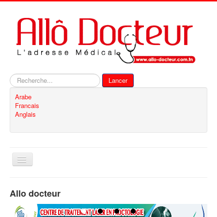
Rechercher
Lancer
Arabe
Francais
Anglais
Basculer
la
navigation
Accueil
Allo docteur
Inscription
Contact