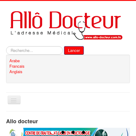
Rechercher
Lancer
Arabe
Francais
Anglais
Basculer
la
navigation
Accueil
Allo docteur
Inscription
Contact