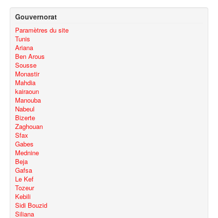
Gouvernorat
Paramètres du site
Tunis
Ariana
Ben Arous
Sousse
Monastir
Mahdia
kairaoun
Manouba
Nabeul
Bizerte
Zaghouan
Sfax
Gabes
Mednine
Beja
Gafsa
Le Kef
Tozeur
Kebili
Sidi Bouzid
Siliana