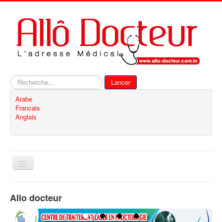
Rechercher
Lancer
Arabe
Francais
Anglais
Basculer
la
navigation
Accueil
Allo docteur
Inscription
Contact