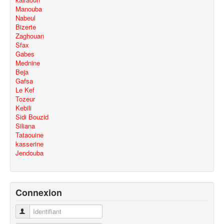
Manouba
Nabeul
Bizerte
Zaghouan
Sfax
Gabes
Mednine
Beja
Gafsa
Le Kef
Tozeur
Kebili
Sidi Bouzid
Siliana
Tataouine
kasserine
Jendouba
Connexion
Identifiant