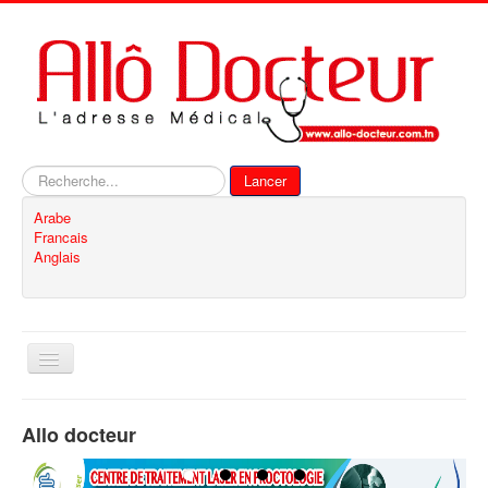
Rechercher
Lancer
Arabe
Francais
Anglais
Basculer
la
navigation
Accueil
Allo docteur
Inscription
Contact