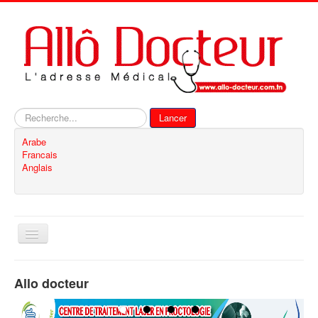
Rechercher
Lancer
Arabe
Francais
Anglais
Basculer
la
navigation
Accueil
Allo docteur
Inscription
Contact