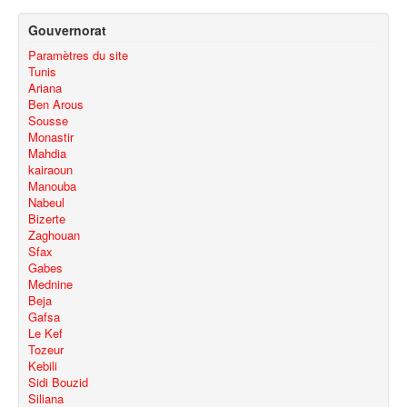
Gouvernorat
Paramètres du site
Tunis
Ariana
Ben Arous
Sousse
Monastir
Mahdia
kairaoun
Manouba
Nabeul
Bizerte
Zaghouan
Sfax
Gabes
Mednine
Beja
Gafsa
Le Kef
Tozeur
Kebili
Sidi Bouzid
Siliana