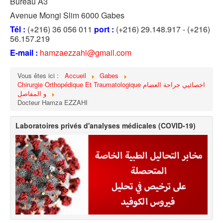
Bureau A3
Avenue Mongi Slim 6000 Gabes
Tél :
(+216) 36 056 011
port :
(+216) 29.148.917 - (+216)
56.157.219
E-mail :
hamzaezzahi@gmail.com
Vous êtes ici :
Accueil
Gabes
Chirurgie Orthopédique Et Traumatologique اخصائيي جراحة العضام
و المفاصل
Docteur Hamza EZZAHI
Laboratoires privés d'analyses médicales (COVID-19)