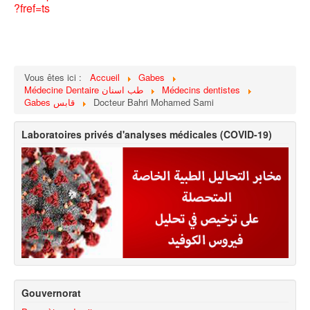
?fref=ts
Vous êtes ici :
Accueil
Gabes
Médecine Dentaire طب اسنان
Médecins dentistes
Gabes قابس
Docteur Bahri Mohamed Sami
Laboratoires privés d'analyses médicales (COVID-19)
Gouvernorat