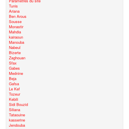
Paramètres du site
Tunis
Ariana
Ben Arous
Sousse
Monastir
Mahdia
kairaoun
Manouba
Nabeul
Bizerte
Zaghouan
Sfax
Gabes
Mednine
Beja
Gafsa
Le Kef
Tozeur
Kebili
Sidi Bouzid
Siliana
Tataouine
kasserine
Jendouba