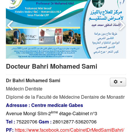
Docteur Bahri Mohamed Sami
Dr
Bahri
Mohamed Sami
Médecin Dentiste
Diplomé de la Faculté de Médecine Dentaire de Monastir
Adressse : Centre medicale Gabes
ème
Avenue Mongi Slim-2
étage-Cabinet n°3
Tel :
75220706
Gsm :
28012877-53620706
PF:
https://www.facebook.com/CabinetDrMedSamiBahri/