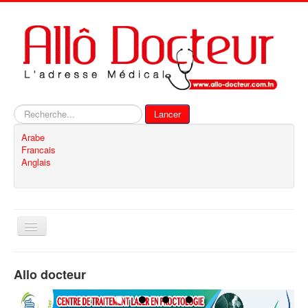
Rechercher
Lancer
Arabe
Francais
Anglais
Basculer
la
navigation
Accueil
Allo docteur
Inscription
Contact