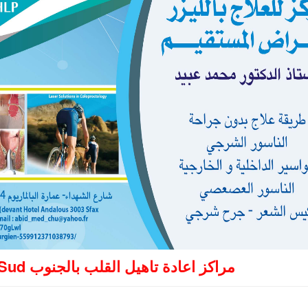
Centres de Réadaptation Cardiaque du Sud مراكز اعادة تاهيل القلب بالجنوب