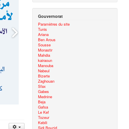
Gouvernorat
Paramètres du site
Tunis
Ariana
Ben Arous
Sousse
Monastir
Mahdia
kairaoun
Manouba
Nabeul
Bizerte
Zaghouan
Sfax
Gabes
Mednine
Beja
Gafsa
Le Kef
Tozeur
Kebili
Sidi Bouzid