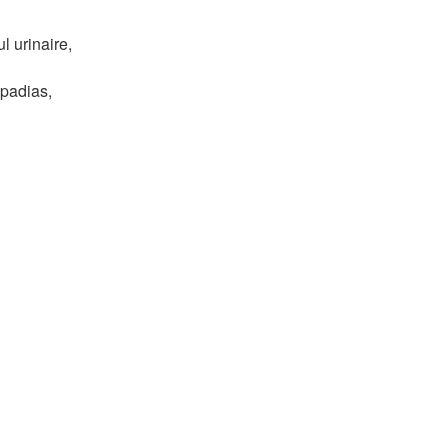
l urinaire,
spadias,