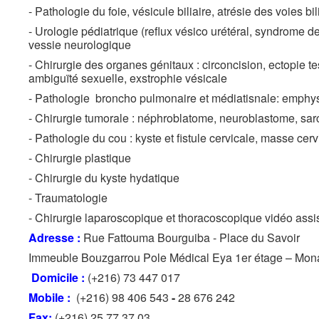
- Pathologie du foie, vésicule biliaire, atrésie des voies bi
- Urologie pédiatrique (reflux vésico urétéral, syndrome de 
vessie neurologique
- Chirurgie des organes génitaux : circoncision, ectopie te
ambiguïté sexuelle, exstrophie vésicale
- Pathologie broncho pulmonaire et médiatisnale: emphys
- Chirurgie tumorale : néphroblatome, neuroblastome, sa
- Pathologie du cou : kyste et fistule cervicale, masse cerv
- Chirurgie plastique
- Chirurgie du kyste hydatique
- Traumatologie
- Chirurgie laparoscopique et thoracoscopique vidéo assi
Adresse :
Rue Fattouma Bourguiba - Place du Savoir
Immeuble Bouzgarrou Pole Médical Eya 1er étage – Mona
Domicile :
(+216) 73 447 017
Mobile :
(+216) 98 406 543
-
28 676 242
Fax:
(+216) 25 77 37 03