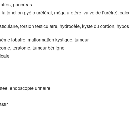
liaires, pancréas
la jonction pyélo urétéral, méga uretère, valve de l’urètre), calcu
sticulaire, torsion testiculaire, hydrocèle, kyste du cordon, hypo
ème lobaire, malformation kystique, tumeur
rcome, tératome, tumeur bénigne
icale
stée, endoscopie urinaire
stir