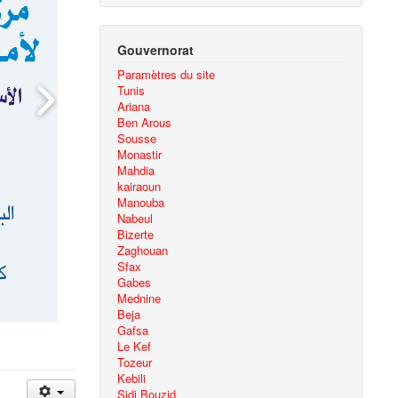
Gouvernorat
Paramètres du site
Tunis
Ariana
Ben Arous
Sousse
Monastir
Mahdia
kairaoun
Manouba
Nabeul
Bizerte
Zaghouan
Sfax
Gabes
Mednine
Beja
Gafsa
Le Kef
Tozeur
Kebili
Sidi Bouzid