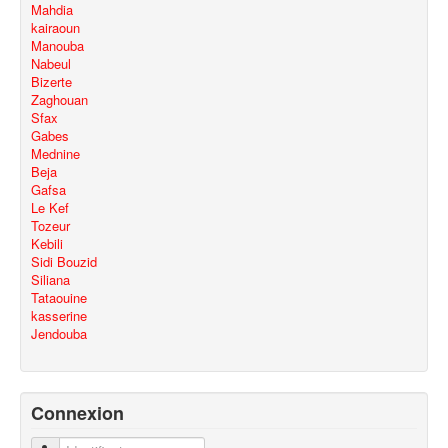
Mahdia
kairaoun
Manouba
Nabeul
Bizerte
Zaghouan
Sfax
Gabes
Mednine
Beja
Gafsa
Le Kef
Tozeur
Kebili
Sidi Bouzid
Siliana
Tataouine
kasserine
Jendouba
Connexion