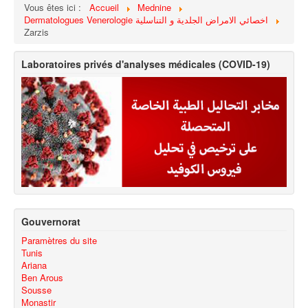
Vous êtes ici :
Accueil
Mednine
Dermatologues Venerologie اخصائي الامراض الجلدية و التناسلية
Zarzis
Laboratoires privés d'analyses médicales (COVID-19)
Gouvernorat
Paramètres du site
Tunis
Ariana
Ben Arous
Sousse
Monastir