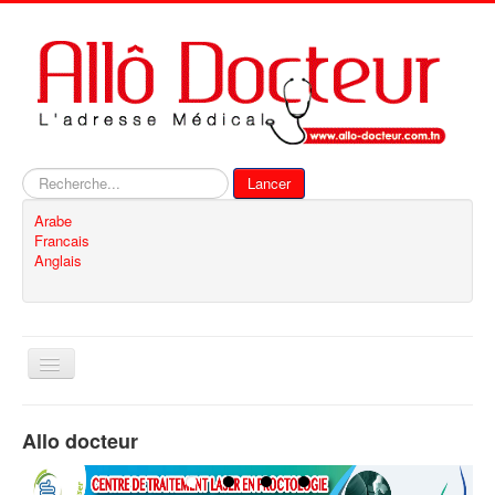
Rechercher
Lancer
Arabe
Francais
Anglais
Basculer
la
navigation
Accueil
Allo docteur
Inscription
Contact