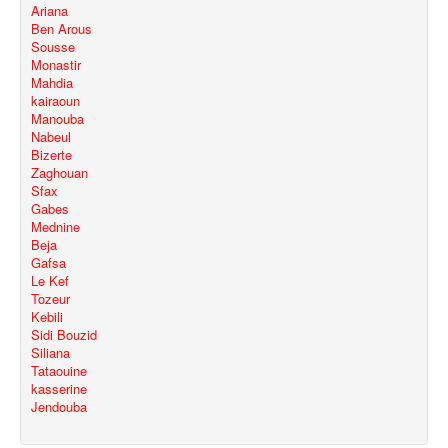
Ariana
Ben Arous
Sousse
Monastir
Mahdia
kairaoun
Manouba
Nabeul
Bizerte
Zaghouan
Sfax
Gabes
Mednine
Beja
Gafsa
Le Kef
Tozeur
Kebili
Sidi Bouzid
Siliana
Tataouine
kasserine
Jendouba