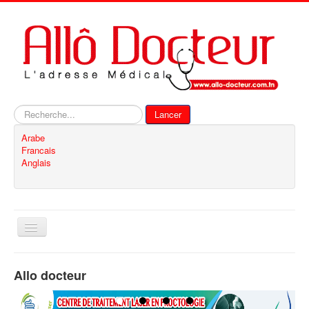
Rechercher
Lancer
Arabe
Francais
Anglais
Basculer
la
navigation
Accueil
Allo docteur
Inscription
Contact