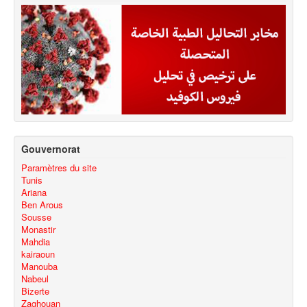
Gouvernorat
Paramètres du site
Tunis
Ariana
Ben Arous
Sousse
Monastir
Mahdia
kairaoun
Manouba
Nabeul
Bizerte
Zaghouan