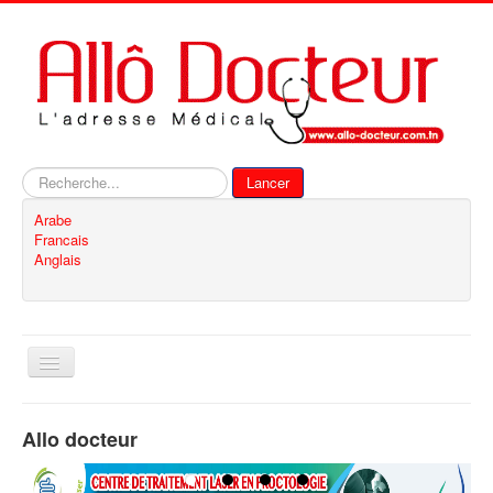
Rechercher
Lancer
Arabe
Francais
Anglais
Basculer
la
navigation
Accueil
Allo docteur
Inscription
Contact