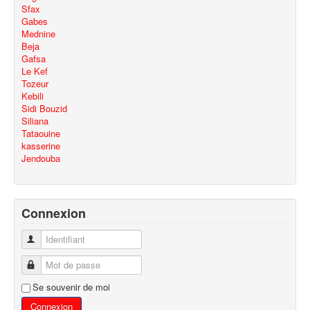
Sfax
Gabes
Mednine
Beja
Gafsa
Le Kef
Tozeur
Kebili
Sidi Bouzid
Siliana
Tataouine
kasserine
Jendouba
Connexion
Identifiant
Mot de passe
Se souvenir de moi
Connexion