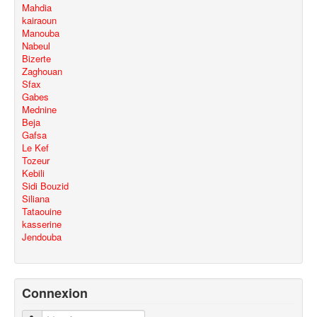
Mahdia
kairaoun
Manouba
Nabeul
Bizerte
Zaghouan
Sfax
Gabes
Mednine
Beja
Gafsa
Le Kef
Tozeur
Kebili
Sidi Bouzid
Siliana
Tataouine
kasserine
Jendouba
Connexion