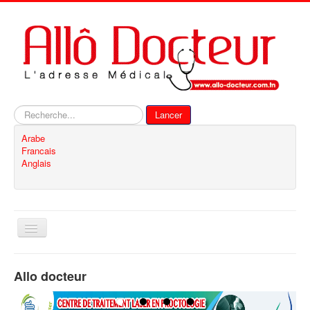
Rechercher
Lancer
Arabe
Francais
Anglais
Basculer
la
navigation
Accueil
Allo docteur
Inscription
Contact