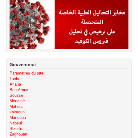
Gouvernorat
Paramètres du site
Tunis
Ariana
Ben Arous
Sousse
Monastir
Mahdia
kairaoun
Manouba
Nabeul
Bizerte
Zaghouan