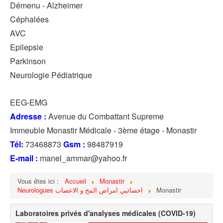
Démenu - Alzheimer
Céphalées
AVC
Epilepsie
Parkinson
Neurologie Pédiatrique
EEG-EMG
Adresse :
Avenue du Combattant Supreme
Immeuble Monastir Médicale - 3ème étage - Monastir
Tél:
73468873
Gsm :
98487919
E-mail :
manel_ammar@yahoo.fr
Vous êtes ici :
Accueil
Monastir
Neurologues اخصائيي امراض المخ و الاعصاب
Monastir
Laboratoires privés d'analyses médicales (COVID-19)