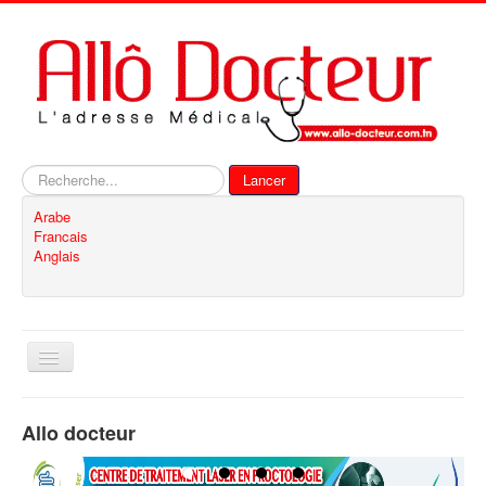
Rechercher
Lancer
Arabe
Francais
Anglais
Basculer
la
navigation
Accueil
Allo docteur
Inscription
Contact