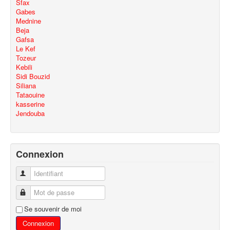
Sfax
Gabes
Mednine
Beja
Gafsa
Le Kef
Tozeur
Kebili
Sidi Bouzid
Siliana
Tataouine
kasserine
Jendouba
Connexion
Identifiant
Mot de passe
Se souvenir de moi
Connexion