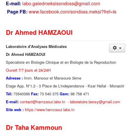
E-mail:
labo.gaiedmeksisondoss@gmail.com
Page FB:
www.facebook.com/sondoss.meksi?fref=ts
Dr Ahmed HAMZAOUI
Laboratoire d'Analyses Médicales
Dr Ahmed HAMZAOUI
Spécialiste en Biologie Clinique et en Biologie de la Reproduction
Ouvert 7/7 jours et 24/24H
Adresse :
Imm. Mansour et Mansoura 3ème
Etage App. N°1.2 - 3 Place de L'independance - Ksar Hellal - Monastir
Tél:
73540366
Fax:
73 540 375
Gsm:
98 758 471
E-mail:
contact@hamzaoui.labo.tn
-
laboratoire.lamsy@gmail.com
Site web :
https://www.hamzaoui.labo.tn
Dr Taha Kammoun