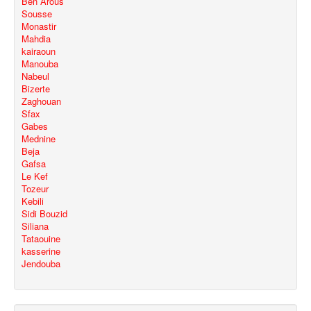
Ben Arous
Sousse
Monastir
Mahdia
kairaoun
Manouba
Nabeul
Bizerte
Zaghouan
Sfax
Gabes
Mednine
Beja
Gafsa
Le Kef
Tozeur
Kebili
Sidi Bouzid
Siliana
Tataouine
kasserine
Jendouba