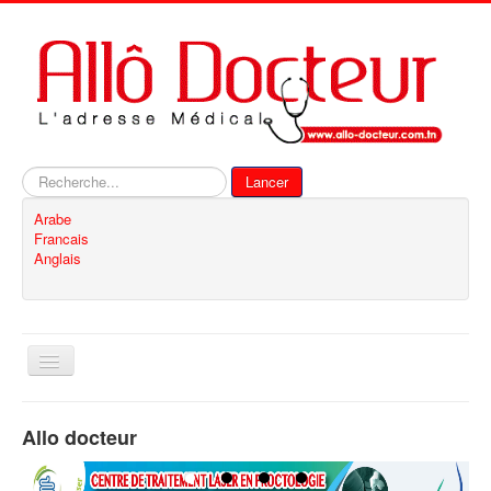
Rechercher
Lancer
Arabe
Francais
Anglais
Basculer
la
navigation
Accueil
Allo docteur
Inscription
Contact