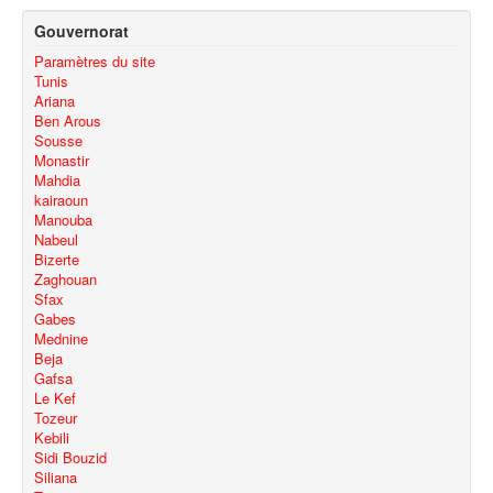
Gouvernorat
Paramètres du site
Tunis
Ariana
Ben Arous
Sousse
Monastir
Mahdia
kairaoun
Manouba
Nabeul
Bizerte
Zaghouan
Sfax
Gabes
Mednine
Beja
Gafsa
Le Kef
Tozeur
Kebili
Sidi Bouzid
Siliana