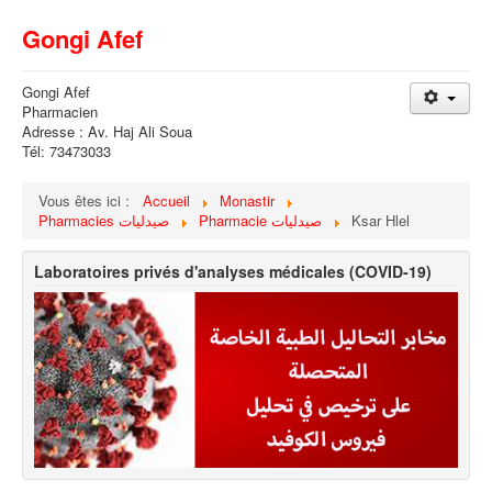
Gongi Afef
Gongi Afef
Pharmacien
Adresse : Av. Haj Ali Soua
Tél: 73473033
Vous êtes ici :
Accueil
Monastir
Pharmacies صيدليات
Pharmacie صيدليات
Ksar Hlel
Laboratoires privés d'analyses médicales (COVID-19)