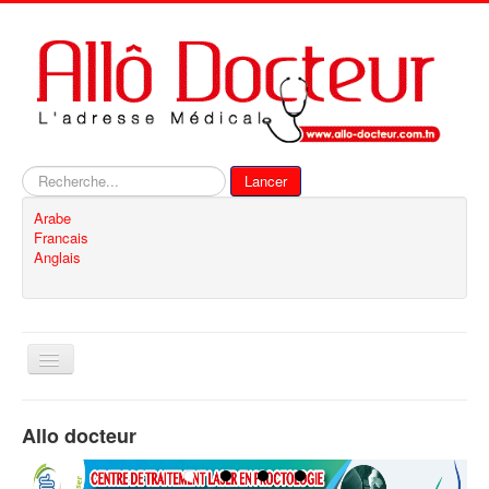
Rechercher
Lancer
Arabe
Francais
Anglais
Basculer
la
navigation
Accueil
Allo docteur
Inscription
Contact