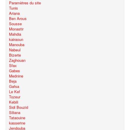
Paramètres du site
Tunis
Ariana
Ben Arous
Sousse
Monastir
Mahdia
kairaoun
Manouba
Nabeul
Bizerte
Zaghouan
Sfax
Gabes
Mednine
Beja
Gafsa
Le Kef
Tozeur
Kebili
Sidi Bouzid
Siliana
Tataouine
kasserine
Jendouba