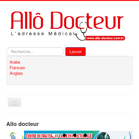
Rechercher
Lancer
Arabe
Francais
Anglais
Basculer
la
navigation
Accueil
Allo docteur
Inscription
Contact