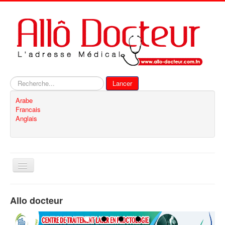
Rechercher
Lancer
Arabe
Francais
Anglais
Basculer
la
navigation
Accueil
Allo docteur
Inscription
Contact