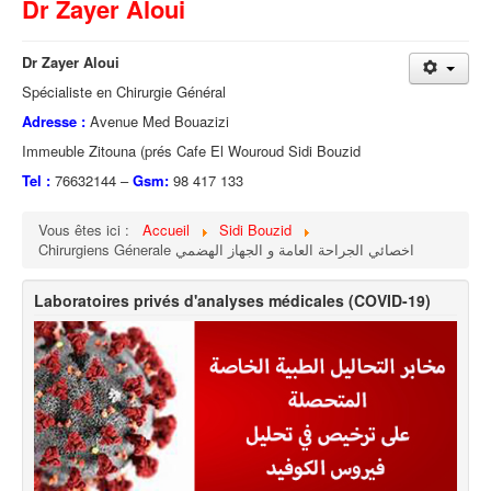
Dr Zayer Aloui
Dr Zayer Aloui
Spécialiste en Chirurgie Général
Adresse :
Avenue Med Bouazizi
Immeuble Zitouna (prés Cafe El Wouroud Sidi Bouzid
Tel :
76632144 –
Gsm:
98 417 133
Vous êtes ici :
Accueil
Sidi Bouzid
Chirurgiens Génerale اخصائي الجراحة العامة و الجهاز الهضمي
Laboratoires privés d'analyses médicales (COVID-19)