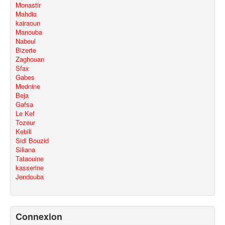
Monastir
Mahdia
kairaoun
Manouba
Nabeul
Bizerte
Zaghouan
Sfax
Gabes
Mednine
Beja
Gafsa
Le Kef
Tozeur
Kebili
Sidi Bouzid
Siliana
Tataouine
kasserine
Jendouba
Connexion