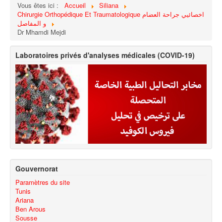
Vous êtes ici :
Accueil
Siliana
Chirurgie Orthopédique Et Traumatologique اخصائيي جراحة العضام
و المفاصل
Dr Mhamdi Mejdi
Laboratoires privés d'analyses médicales (COVID-19)
Gouvernorat
Paramètres du site
Tunis
Ariana
Ben Arous
Sousse