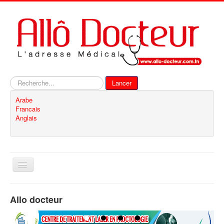
Rechercher
Lancer
Arabe
Francais
Anglais
Basculer
la
navigation
Accueil
Allo docteur
Inscription
Contact