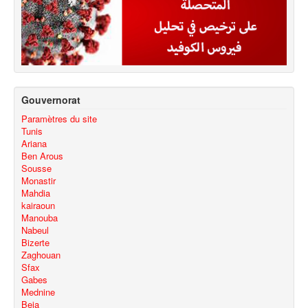
Gouvernorat
Paramètres du site
Tunis
Ariana
Ben Arous
Sousse
Monastir
Mahdia
kairaoun
Manouba
Nabeul
Bizerte
Zaghouan
Sfax
Gabes
Mednine
Beja