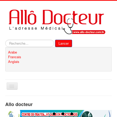
Rechercher
Lancer
Arabe
Francais
Anglais
Basculer
la
navigation
Accueil
Allo docteur
Inscription
Contact