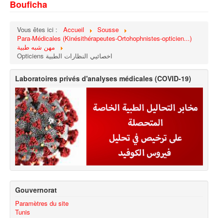
Bouficha
Vous êtes ici :
Accueil
Sousse
Para-Médicales (Kinésithérapeutes-Ortohophnistes-opticien...)
مهن شبه طبية
Opticiens اخصائيي النظارات الطبية
Laboratoires privés d'analyses médicales (COVID-19)
Gouvernorat
Paramètres du site
Tunis