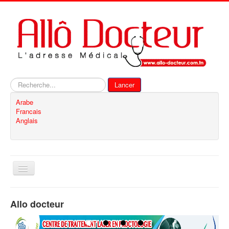
Rechercher
Lancer
Arabe
Francais
Anglais
Basculer
la
navigation
Accueil
Allo docteur
Inscription
Contact