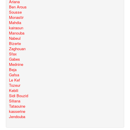
Ariana
Ben Arous
Sousse
Monastir
Mahdia
kairaoun
Manouba
Nabeul
Bizerte
Zaghouan
Sfax
Gabes
Mednine
Beja
Gafsa
Le Kef
Tozeur
Kebili
Sidi Bouzid
Siliana
Tataouine
kasserine
Jendouba