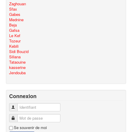
Zaghouan
Sfax
Gabes
Mednine
Beja
Gafsa
Le Kef
Tozeur
Kebili
Sidi Bouzid
Siliana
Tataouine
kasserine
Jendouba
Connexion
Identifiant
Mot de passe
Se souvenir de moi