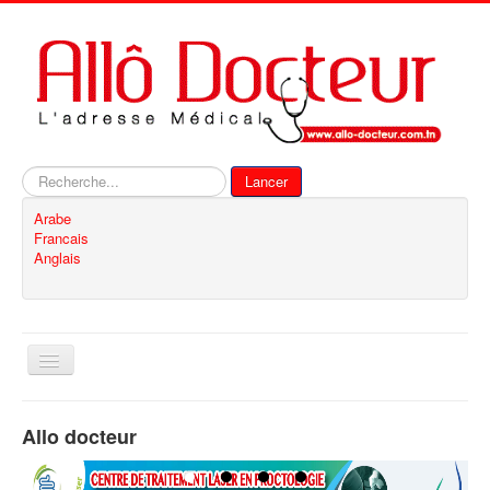
Rechercher
Lancer
Arabe
Francais
Anglais
Basculer
la
navigation
Accueil
Allo docteur
Inscription
Contact