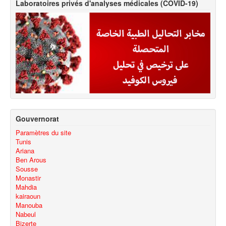
Laboratoires privés d'analyses médicales (COVID-19)
Gouvernorat
Paramètres du site
Tunis
Ariana
Ben Arous
Sousse
Monastir
Mahdia
kairaoun
Manouba
Nabeul
Bizerte