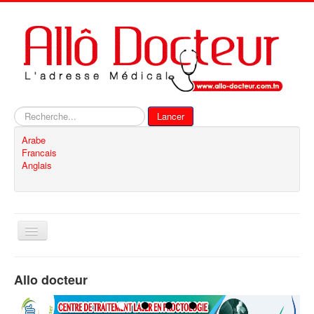
Rechercher
Lancer
Arabe
Francais
Anglais
Basculer
la
navigation
Accueil
Allo docteur
Inscription
Contact