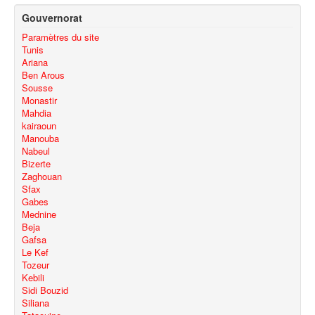
Gouvernorat
Paramètres du site
Tunis
Ariana
Ben Arous
Sousse
Monastir
Mahdia
kairaoun
Manouba
Nabeul
Bizerte
Zaghouan
Sfax
Gabes
Mednine
Beja
Gafsa
Le Kef
Tozeur
Kebili
Sidi Bouzid
Siliana