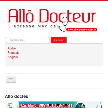
Rechercher
Lancer
Arabe
Francais
Anglais
Basculer
la
navigation
Accueil
Allo docteur
Inscription
Contact