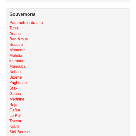
Gouvernorat
Paramètres du site
Tunis
Ariana
Ben Arous
Sousse
Monastir
Mahdia
kairaoun
Manouba
Nabeul
Bizerte
Zaghouan
Sfax
Gabes
Mednine
Beja
Gafsa
Le Kef
Tozeur
Kebili
Sidi Bouzid