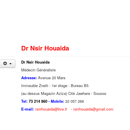
Dr Nsir Houaida
Dr Nsir Houaida
Médecin Généraliste
Adresse:
Avenue 20 Mars
Immeuble Zneiti - 1er étage - Bureau B5
(au dessus Magazin Aziza) Cité Jawhara - Sousse
Tel:
73 214 860
- Mobile:
22 057 266
E-mail:
nsirhouaida@live.fr
-
nsirhouaida@gmail.com