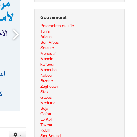
Gouvernorat
Paramètres du site
Tunis
Ariana
Ben Arous
Sousse
Monastir
Mahdia
kairaoun
Manouba
Nabeul
Bizerte
Zaghouan
Sfax
Gabes
Mednine
Beja
Gafsa
Le Kef
Tozeur
Kebili
Sidi Bouzid