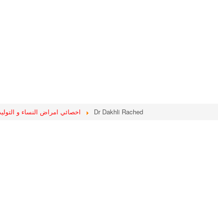
ynecologues Obstetrique اخصائي امراض النساء و التوليد
Dr Dakhli Rached