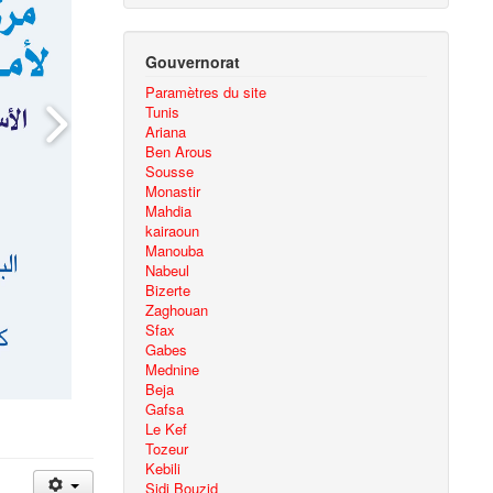
Gouvernorat
Paramètres du site
Tunis
Ariana
Ben Arous
Sousse
Monastir
Mahdia
kairaoun
Manouba
Nabeul
Bizerte
Zaghouan
Sfax
Gabes
Mednine
Beja
Gafsa
Le Kef
Tozeur
Kebili
Sidi Bouzid