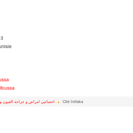
 3
unisie
ussa
 Moussa
اخصائيي امراض و جراحة العيون و العلاج بالليز
Cité Intilaka