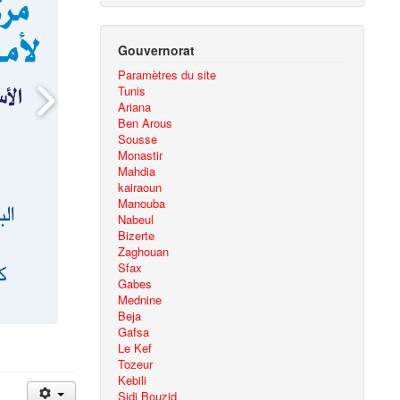
Gouvernorat
Paramètres du site
Tunis
Ariana
Ben Arous
Sousse
Monastir
Mahdia
kairaoun
Manouba
Nabeul
Bizerte
Zaghouan
Sfax
Gabes
Mednine
Beja
Gafsa
Le Kef
Tozeur
Kebili
Sidi Bouzid