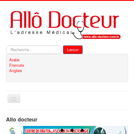
Rechercher
Lancer
Arabe
Francais
Anglais
Basculer
la
navigation
Accueil
Allo docteur
Inscription
Contact