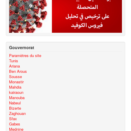
Gouvernorat
Paramètres du site
Tunis
Ariana
Ben Arous
Sousse
Monastir
Mahdia
kairaoun
Manouba
Nabeul
Bizerte
Zaghouan
Sfax
Gabes
Mednine