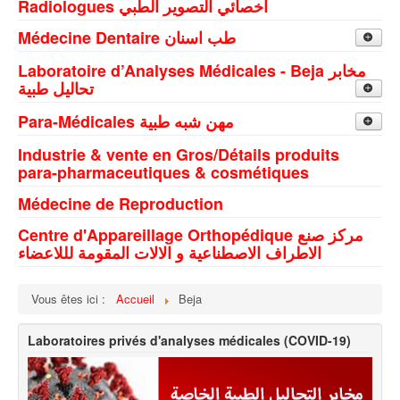
Radiologues اخصائي التصوير الطبي
Médecine Dentaire طب اسنان
Médecins Dentistes اطباء اسنان
Laboratoire d’Analyses Médicales - Beja مخابر
تحاليل طبية
Beja
Beja
Para-Médicales مهن شبه طبية
Medjez El Bab
Medjez El Bab
Industrie & vente en Gros/Détails produits
Kinesitherapeute اخصائي علاج طبيعي و تقويم
para-pharmaceutiques & cosmétiques
الاعضاء
Médecine de Reproduction
Medjez El Bab
Ergotherapeute اخصائيي التاهيل الوظيفي
Centre d'Appareillage Orthopédique مركز صنع
Beja
الاطراف الاصطناعية و الالات المقومة لللاعضاء
Vous êtes ici :
Accueil
Beja
Laboratoires privés d'analyses médicales (COVID-19)