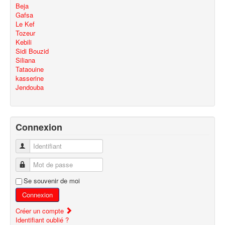
Beja
Gafsa
Le Kef
Tozeur
Kebili
Sidi Bouzid
Siliana
Tataouine
kasserine
Jendouba
Connexion
Identifiant
Mot de passe
Se souvenir de moi
Connexion
Créer un compte
Identifiant oublié ?