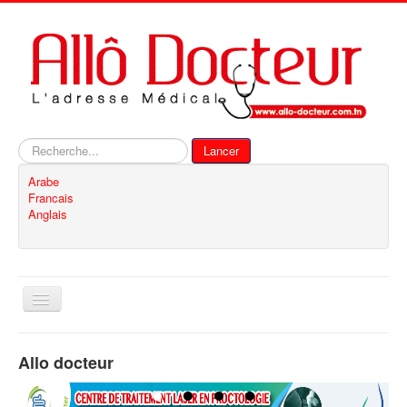
Rechercher
Lancer
Arabe
Francais
Anglais
Basculer
la
navigation
Accueil
Allo docteur
Inscription
Contact