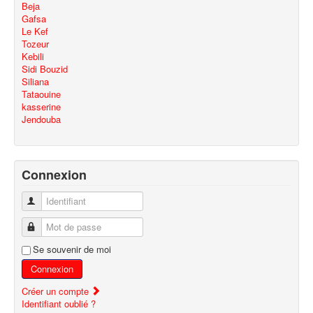
Beja
Gafsa
Le Kef
Tozeur
Kebili
Sidi Bouzid
Siliana
Tataouine
kasserine
Jendouba
Connexion
Identifiant
Mot de passe
Se souvenir de moi
Connexion
Créer un compte
Identifiant oublié ?