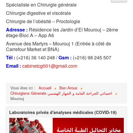
Spécialiste en Chirurgie générale
Chirurgie digestive et viscérale
Chirurgie de l’obésité – Proctologie
Adresse :
Résidence les Jardin d’El Mourouj – 2ème
étage-Bloc A – App A6
Avenue des Martyrs – Mourouj 1 (Entrée à côté de
Carrefour Market et BNA)
Tél :
(+216) 36 140 248 /
Gsm :
(+216) 98 245 507
Email :
cabinetcg001@gmail.com
Vous êtes ici :
Accueil
Ben Arous
Chirurgiens Génerale اخصائي الجراحة العامة و الجهاز الهضمي
Mourouj
Laboratoires privés d'analyses médicales (COVID-19)