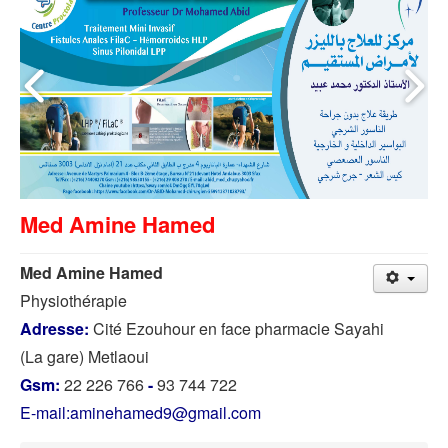
Med Amine Hamed
Med Amine Hamed
Physiothérapie
Adresse:
Cité Ezouhour en face pharmacie Sayahi
(La gare) Metlaoui
Gsm:
22 226 766
-
93 744 722
E-mail:
aminehamed9@gmail.
com