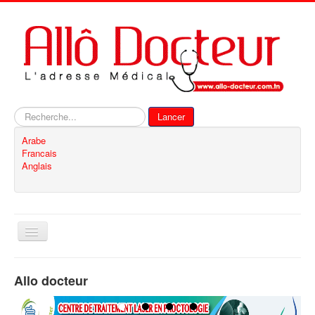
Rechercher
Lancer
Arabe
Francais
Anglais
Basculer
la
navigation
Accueil
Allo docteur
Inscription
Contact