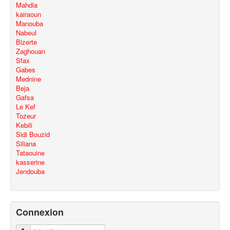
Mahdia
kairaoun
Manouba
Nabeul
Bizerte
Zaghouan
Sfax
Gabes
Mednine
Beja
Gafsa
Le Kef
Tozeur
Kebili
Sidi Bouzid
Siliana
Tataouine
kasserine
Jendouba
Connexion