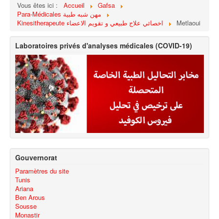
Vous êtes ici :
Accueil
Gafsa
Para-Médicales مهن شبه طبية
Kinesitherapeute اخصائي علاج طبيعي و تقويم الاعضاء
Metlaoui
Laboratoires privés d'analyses médicales (COVID-19)
Gouvernorat
Paramètres du site
Tunis
Ariana
Ben Arous
Sousse
Monastir