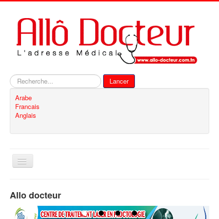
Rechercher
Lancer
Arabe
Francais
Anglais
Basculer
la
navigation
Accueil
Allo docteur
Inscription
Contact