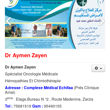
Dr Aymen Zayen
Dr Aymen Zayen
Spécialist Oncologie Médicale
Hémopathies Et Chimiothérapie
Adresse : Complexe Médical Echifaa
(Prés Clinique
Amal)
ème
3
Etage,Bureau N °2 , Route Medenine, Zarzis
Tel :
75681519
Gsm :
95490155