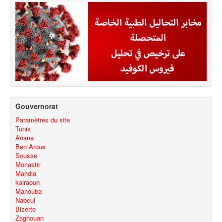
Gouvernorat
Paramètres du site
Tunis
Ariana
Ben Arous
Sousse
Monastir
Mahdia
kairaoun
Manouba
Nabeul
Bizerte
Zaghouan