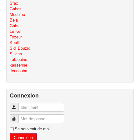
Sfax
Gabes
Mednine
Beja
Gafsa
Le Kef
Tozeur
Kebili
Sidi Bouzid
Siliana
Tataouine
kasserine
Jendouba
Connexion
Identifiant
Mot de passe
Se souvenir de moi
Connexion