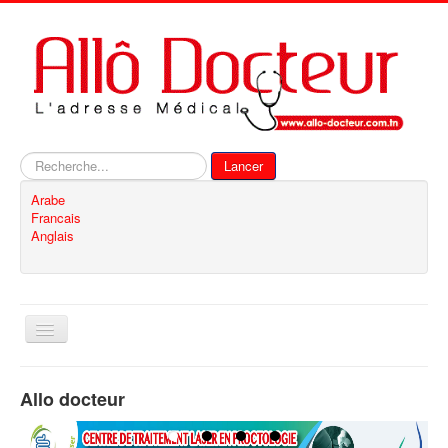
Rechercher
Lancer
Arabe
Francais
Anglais
Basculer
la
navigation
Accueil
Allo docteur
Inscription
Contact