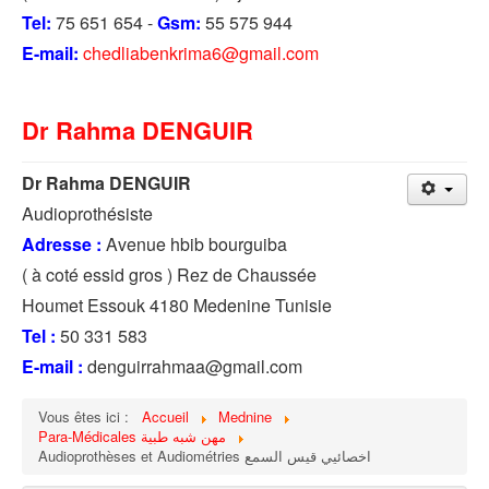
Tel:
75 651 654 -
Gsm:
55 575 944
E-mail:
chedliabenkrima6@gmail.com
Dr Rahma DENGUIR
Dr Rahma DENGUIR
Audioprothésiste
Adresse :
Avenue hbib bourguiba
( à coté essid gros ) Rez de Chaussée
Houmet Essouk 4180 Medenine Tunisie
Tel :
50 331 583
E-mail :
denguirrahmaa@gmail.com
Vous êtes ici :
Accueil
Mednine
Para-Médicales مهن شبه طبية
Audioprothèses et Audiométries اخصائيي قيس السمع