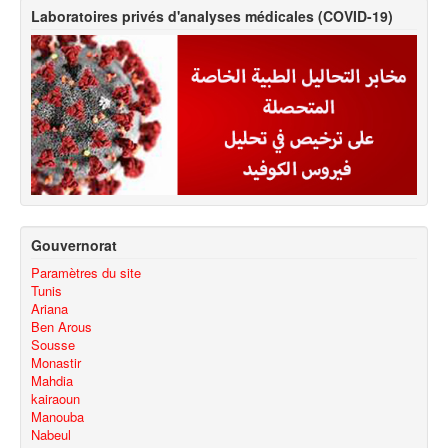
Laboratoires privés d'analyses médicales (COVID-19)
Gouvernorat
Paramètres du site
Tunis
Ariana
Ben Arous
Sousse
Monastir
Mahdia
kairaoun
Manouba
Nabeul