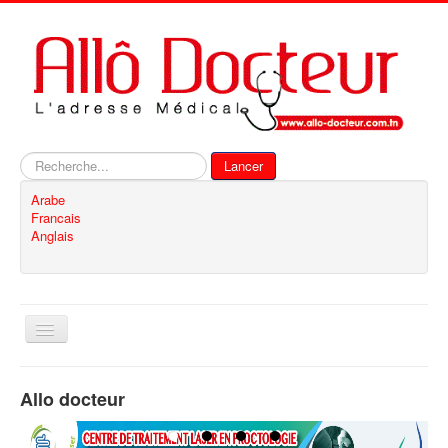
Rechercher
Lancer
Arabe
Francais
Anglais
Basculer
la
navigation
Accueil
Allo docteur
Inscription
Contact