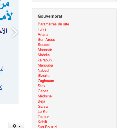
Gouvernorat
Paramètres du site
Tunis
Ariana
Ben Arous
Sousse
Monastir
Mahdia
kairaoun
Manouba
Nabeul
Bizerte
Zaghouan
Sfax
Gabes
Mednine
Beja
Gafsa
Le Kef
Tozeur
Kebili
Sidi Bouzid