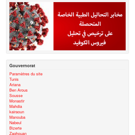
Gouvernorat
Paramètres du site
Tunis
Ariana
Ben Arous
Sousse
Monastir
Mahdia
kairaoun
Manouba
Nabeul
Bizerte
Zaghouan