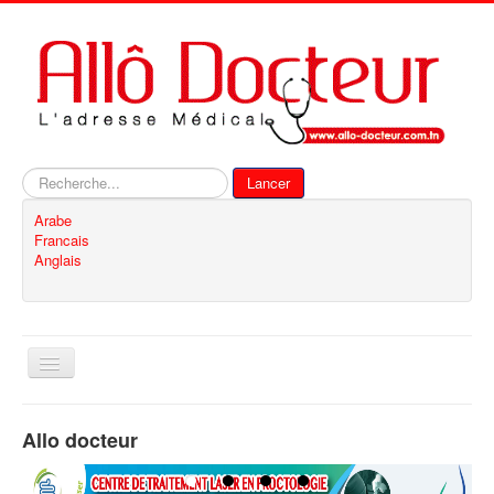
Rechercher
Lancer
Arabe
Francais
Anglais
Basculer
la
navigation
Accueil
Allo docteur
Inscription
Contact