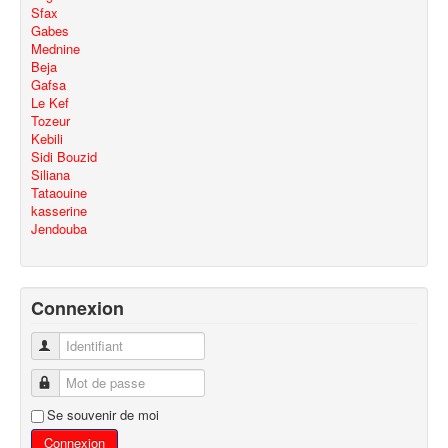
Sfax
Gabes
Mednine
Beja
Gafsa
Le Kef
Tozeur
Kebili
Sidi Bouzid
Siliana
Tataouine
kasserine
Jendouba
Connexion
Identifiant
Mot de passe
Se souvenir de moi
Connexion