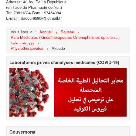
Adresse: 43 Av. De La Republique
(en Face du Pharmacie de Nuit)
Tel: 73811334 Gsm : 97454384
E-mail : dadou-9580@hotmail.fr
Vous êtes ici :
Accueil
Sousse
Para-Médicales (Kinésithérapeutes-Ortohophnistes-opticien...)
مهن شبه طبية
Physiothérapeutes
Akouda
Laboratoires privés d'analyses médicales (COVID-19)
Gouvernorat