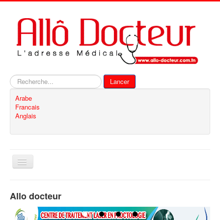
Rechercher
Lancer
Arabe
Francais
Anglais
Basculer
la
navigation
Accueil
Allo docteur
Inscription
Contact