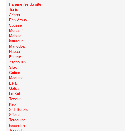
Paramètres du site
Tunis
Ariana
Ben Arous
Sousse
Monastir
Mahdia
kairaoun
Manouba
Nabeul
Bizerte
Zaghouan
Sfax
Gabes
Mednine
Beja
Gafsa
Le Kef
Tozeur
Kebili
Sidi Bouzid
Siliana
Tataouine
kasserine
Jendouba