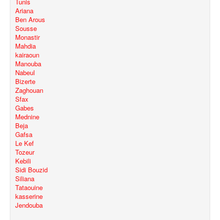
Tunis
Ariana
Ben Arous
Sousse
Monastir
Mahdia
kairaoun
Manouba
Nabeul
Bizerte
Zaghouan
Sfax
Gabes
Mednine
Beja
Gafsa
Le Kef
Tozeur
Kebili
Sidi Bouzid
Siliana
Tataouine
kasserine
Jendouba