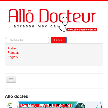
Rechercher
Lancer
Arabe
Francais
Anglais
Basculer
la
navigation
Accueil
Allo docteur
Inscription
Contact