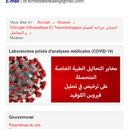
E-mail :
dr.elmeddebwael@gmail.com
Vous êtes ici :
Accueil
Sousse
Chirurgie Orthopedique Et Traumatologique اخصائي جراحة العضام
و المفاصل
Msaken
Laboratoires privés d'analyses médicales (COVID-19)
Gouvernorat
Paramètres du site