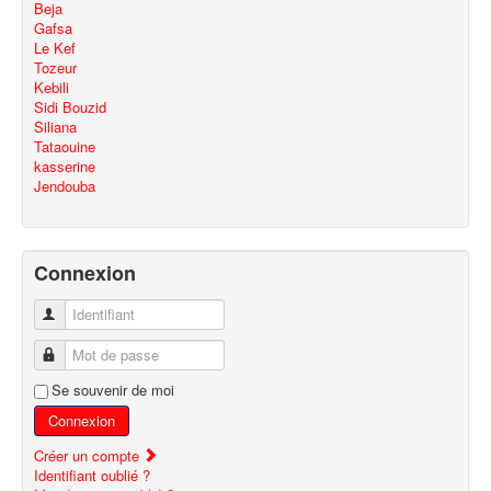
Beja
Gafsa
Le Kef
Tozeur
Kebili
Sidi Bouzid
Siliana
Tataouine
kasserine
Jendouba
Connexion
Identifiant
Mot de passe
Se souvenir de moi
Connexion
Créer un compte
Identifiant oublié ?