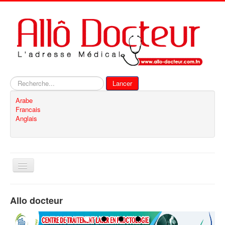
Rechercher
Lancer
Arabe
Francais
Anglais
Basculer
la
navigation
Accueil
Allo docteur
Inscription
Contact